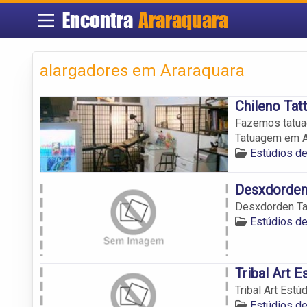
Encontra
Araraquara
alargadores em Araraquara
Chileno Tat
Fazemos tatuag
Tatuagem em A
Estúdios d
Desxdorden
Desxdorden T
Estúdios d
Tribal Art 
Tribal Art Est
Estúdios d