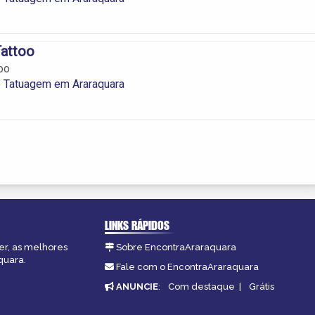
Tattoo
oo
e Tatuagem em Araraquara
LINKS RÁPIDOS
er, as melhores
Sobre EncontraAraraquara
quara.
Fale com o EncontraAraraquara
ANUNCIE
:
Com destaque
|
Grátis