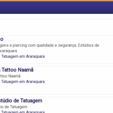
to
ens e piercing com qualidade e segurança. Estúdios de
raraquara.
e Tatuagem em Araraquara
 Tattoo Naamã
attoo Naamã
e Tatuagem em Araraquara
Estúdio de Tatuagem
údio de Tatuagem
e Tatuagem em Araraquara