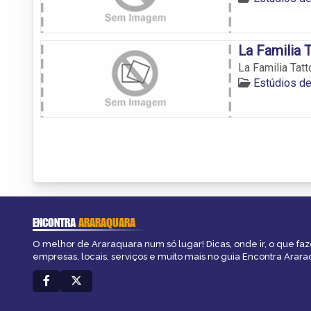
La Familia 
La Familia Tatt
Estúdios d
ENCONTRA
ARARAQUARA
O melhor de Araraquara num só lugar! Dicas, onde ir, o que faz
empresas, locais, serviços e muito mais no guia Encontra Arara