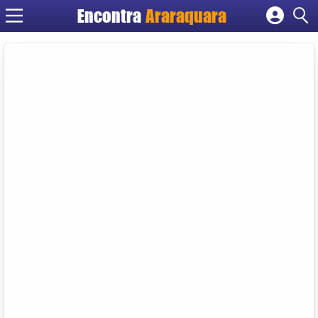
Encontra
Araraquara
Cadastrar empresa
Fazer login
Criar conta