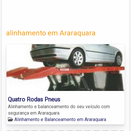
alinhamento em Araraquara
Quatro Rodas Pneus
Alinhamento e balanceamento do seu veículo com
segurança em Araraquara.
Alinhamento e Balanceamento em Araraquara