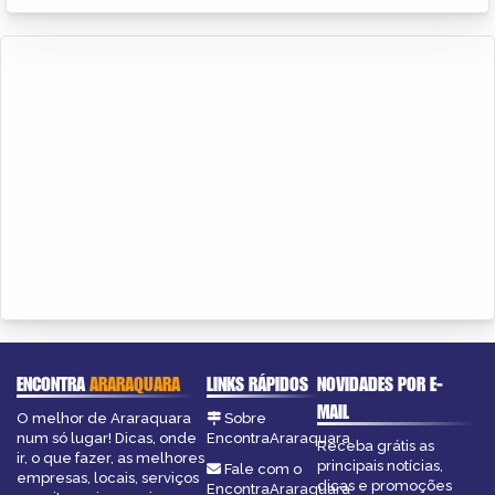
ENCONTRA
ARARAQUARA
LINKS RÁPIDOS
NOVIDADES POR E-
MAIL
O melhor de Araraquara
Sobre
num só lugar! Dicas, onde
EncontraAraraquara
Receba grátis as
ir, o que fazer, as melhores
principais notícias,
Fale com o
empresas, locais, serviços
dicas e promoções
EncontraAraraquara