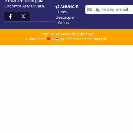
e muito mais no guia
Encontra Araraquara.
ANUNCIE
:
Com
destaque
|
Grátis
Termos
|
Privacidade
|
Sitemap
Criado com
e
pelo time do EncontraBrasil