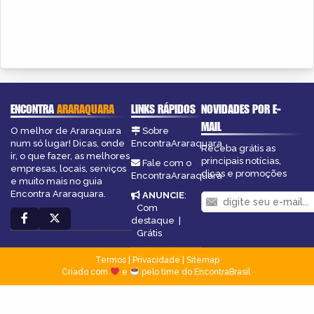
ENCONTRA
ARARAQUARA
LINKS RÁPIDOS
NOVIDADES POR E-
MAIL
O melhor de Araraquara
Sobre
num só lugar! Dicas, onde
EncontraAraraquara
Receba grátis as
ir, o que fazer, as melhores
principais notícias,
Fale com o
empresas, locais, serviços
dicas e promoções
EncontraAraraquara
e muito mais no guia
Encontra Araraquara.
ANUNCIE
:
Com
destaque
|
Grátis
Termos
|
Privacidade
|
Sitemap
Criado com
e
pelo time do EncontraBrasil