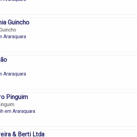
ia Guincho
Guincho
m Araraquara
tão
m Araraquara
ro Pinguim
Pinguim
4h em Araraquara
eira & Berti Ltda