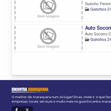
Guincho Pereira
Guinchos 2
Auto Socor
Auto Socorro C
Guinchos 2
ENCONTRA
ARARAQUARA
O melhor de Araraquara num só lugar! Dicas, onde ir, o que faz
empresas, locais, serviços e muito mais no guia Encontra Arara