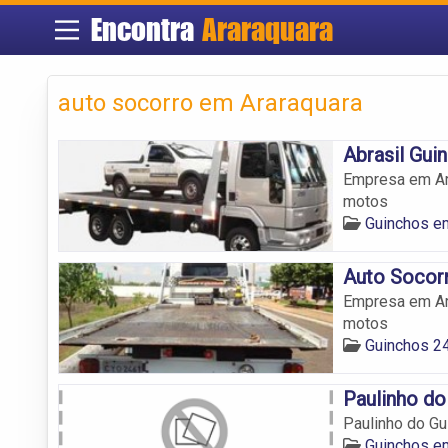
Encontra
Araraquara
auto socorro em Araraquara
Abrasil Gui
Empresa em Ara
motos
Guinchos e
Auto Socor
Empresa em Ara
motos
Guinchos 2
Paulinho do
Paulinho do Gu
Guinchos e