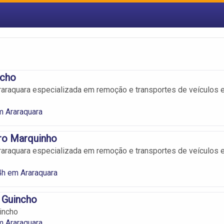
ncho
raquara especializada em remoção e transportes de veículos 
m Araraquara
ro Marquinho
raquara especializada em remoção e transportes de veículos 
4h em Araraquara
 Guincho
incho
m Araraquara