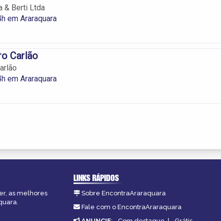
 & Berti Ltda
4h em Araraquara
ro Carlão
arlão
4h em Araraquara
LINKS RÁPIDOS
er, as melhores
Sobre EncontraAraraquara
quara.
Fale com o EncontraAraraquara
ANUNCIE
:
Com destaque
|
Grátis