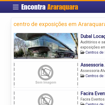
Encontra
Araraquara
centro de exposições em Araraquar
Dubal Loca
Auditórios e s
exposições em
Centros de
Assessoria
Assessoria Al
Centros de
Facira Even
Facira Eventos
Centros de