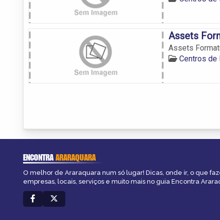
Assets For
Assets Format
Centros de
ENCONTRA
ARARAQUARA
O melhor de Araraquara num só lugar! Dicas, onde ir, o que faz
empresas, locais, serviços e muito mais no guia Encontra Arara