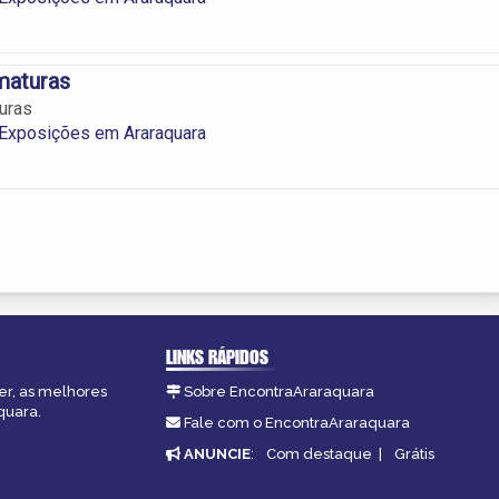
maturas
uras
 Exposições em Araraquara
LINKS RÁPIDOS
er, as melhores
Sobre EncontraAraraquara
quara.
Fale com o EncontraAraraquara
ANUNCIE
:
Com destaque
|
Grátis