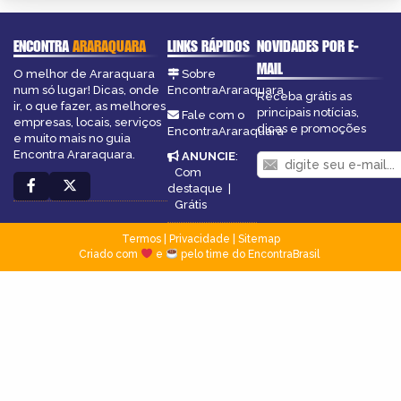
ENCONTRA
ARARAQUARA
LINKS RÁPIDOS
NOVIDADES POR E-
MAIL
O melhor de Araraquara
Sobre
num só lugar! Dicas, onde
EncontraAraraquara
Receba grátis as
ir, o que fazer, as melhores
principais notícias,
Fale com o
empresas, locais, serviços
dicas e promoções
EncontraAraraquara
e muito mais no guia
Encontra Araraquara.
ANUNCIE
:
Com
destaque
|
Grátis
Termos
|
Privacidade
|
Sitemap
Criado com
e
pelo time do EncontraBrasil