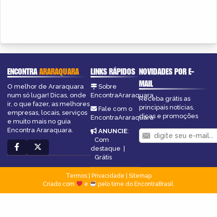
ENCONTRA
ARARAQUARA
LINKS RÁPIDOS
NOVIDADES POR E-
MAIL
O melhor de Araraquara
Sobre
num só lugar! Dicas, onde
EncontraAraraquara
Receba grátis as
ir, o que fazer, as melhores
principais notícias,
Fale com o
empresas, locais, serviços
dicas e promoções
EncontraAraraquara
e muito mais no guia
Encontra Araraquara.
ANUNCIE
:
Com
destaque
|
Grátis
Termos
|
Privacidade
|
Sitemap
Criado com
e
pelo time do EncontraBrasil