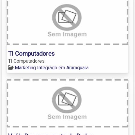
TI Computadores
TI Computadores
Marketing Integrado em Araraquara