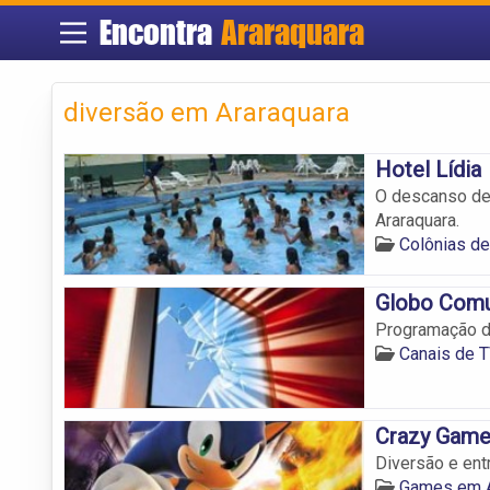
Encontra
Araraquara
diversão em Araraquara
Hotel Lídia
O descanso de 
Araraquara.
Colônias de
Globo Comu
Programação d
Canais de T
Crazy Gam
Diversão e ent
Games em A