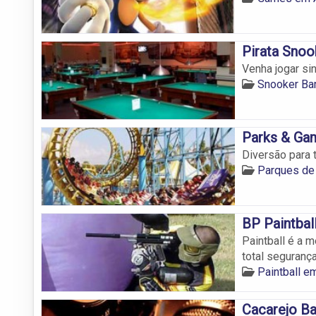
Pirata Snoo
Venha jogar si
Snooker Ba
Parks & Ga
Diversão para 
Parques de
BP Paintbal
Paintball é a 
total segurança
Paintball e
Cacarejo Ba