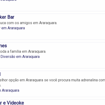
ker Bar
nuca com os amigos em Araraquara.
r em Araraquara
mes
toda a família em Araraquara.
 Diversão em Araraquara
l
melhor opção em Araraquara se você procura muita adrenalina co
.
m Araraquara
r e Videoke