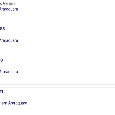
 & Games
raraquara
es
raraquara
es
raraquara
im
r em Araraquara