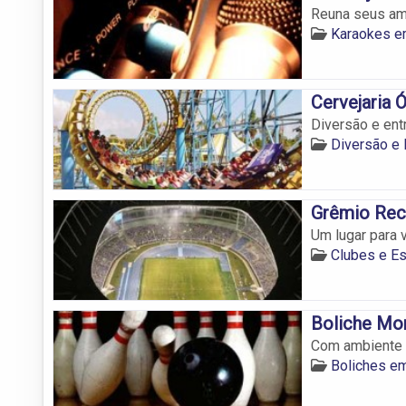
Reuna seus ami
Karaokes e
Cervejaria 
Diversão e ent
Diversão e 
Grêmio Recr
Um lugar para 
Clubes e Es
Boliche Mo
Com ambiente d
Boliches em