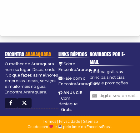
ENCONTRA
ARARAQUARA
LINKS RÁPIDOS
NOVIDADES POR E-
MAIL
O melhor de Araraquara
Sobre
num só lugar! Dicas, onde
EncontraAraraquara
Receba grátis as
ir, o que fazer, as melhores
principais notícias,
Fale com o
empresas, locais, serviços
dicas e promoções
EncontraAraraquara
e muito mais no guia
Encontra Araraquara.
ANUNCIE
:
Com
destaque
|
Grátis
Termos
|
Privacidade
|
Sitemap
Criado com
e
pelo time do EncontraBrasil