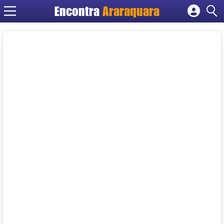
Encontra
Araraquara
Cadastrar empresa
Fazer login
Criar conta