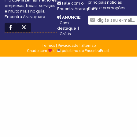
ir, o que fazer, as melhores
principais notícias,
Fale com o
empresas, locais, serviços
dicas e promoções
EncontraAraraquara
e muito mais no guia
Encontra Araraquara.
ANUNCIE
:
Com
destaque
|
Grátis
Termos
|
Privacidade
|
Sitemap
Criado com
e
pelo time do EncontraBrasil