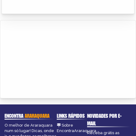
ENCONTRA
ARARAQUARA
LINKS RÁPIDOS
NOVIDADES POR E-
MAIL
O melhor de Araraquara
Sobre
num só lugar! Dicas, onde
EncontraAraraquara
Receba grátis as