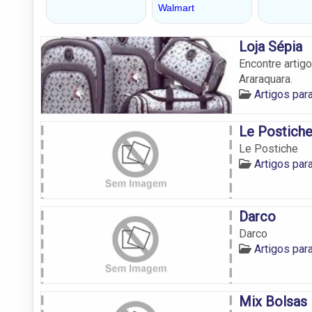
Loja Sépia
Encontre artig
Araraquara.
Artigos par
Le Postich
Le Postiche
Artigos par
Darco
Darco
Artigos par
Mix Bolsas