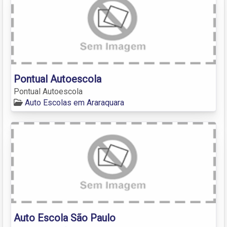
Pontual Autoescola
Pontual Autoescola
Auto Escolas em Araraquara
Auto Escola São Paulo