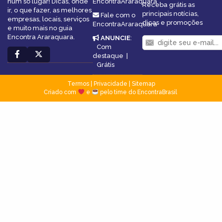
num só lugar! Dicas, onde
EncontraAraraquara
Receba grátis as
ir, o que fazer, as melhores
principais notícias,
Fale com o
empresas, locais, serviços
dicas e promoções
EncontraAraraquara
e muito mais no guia
Encontra Araraquara.
ANUNCIE
:
Com
destaque
|
Grátis
Termos
|
Privacidade
|
Sitemap
Criado com
e
pelo time do EncontraBrasil