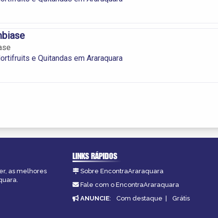
biase
ase
ortifruits e Quitandas em Araraquara
LINKS RÁPIDOS
er, as melhores
Sobre EncontraAraraquara
quara.
Fale com o EncontraAraraquara
ANUNCIE
:
Com destaque
|
Grátis