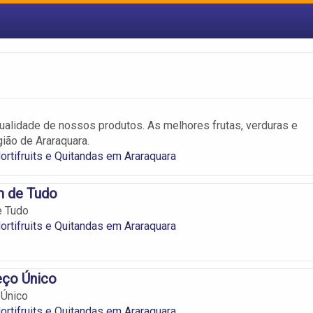
ualidade de nossos produtos. As melhores frutas, verduras e
ião de Araraquara.
ortifruits e Quitandas em Araraquara
m de Tudo
e Tudo
ortifruits e Quitandas em Araraquara
eço Único
 Único
ortifruits e Quitandas em Araraquara