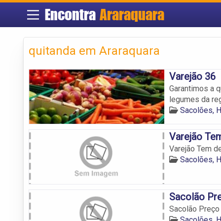
Encontra
Araraquara
quitanda em Araraquara
Varejão 36
Garantimos a q
legumes da reg
Sacolões, H
Varejão Te
Varejão Tem d
Sacolões, H
Sacolão Pr
Sacolão Preço
Sacolões, H