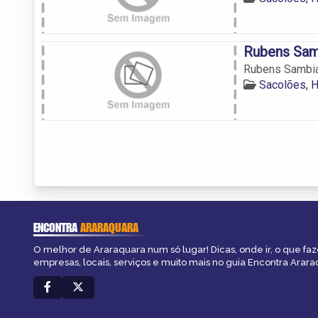
Rubens Sam
Rubens Sambi
Sacolões, H
ENCONTRA
ARARAQUARA
O melhor de Araraquara num só lugar! Dicas, onde ir, o que faz
empresas, locais, serviços e muito mais no guia Encontra Arara