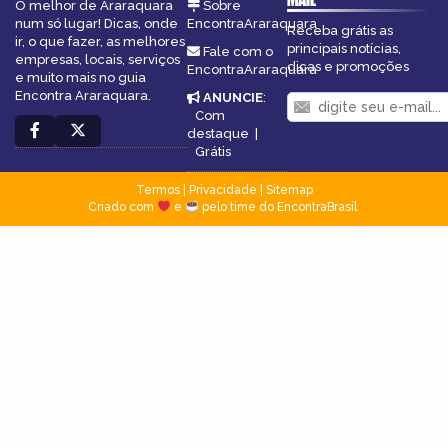
O melhor de Araraquara
Sobre
num só lugar! Dicas, onde
EncontraAraraquara
Receba grátis as
ir, o que fazer, as melhores
principais notícias,
Fale com o
empresas, locais, serviços
dicas e promoções
EncontraAraraquara
e muito mais no guia
Encontra Araraquara.
ANUNCIE
:
Com
destaque
|
Grátis
Termos
|
Privacidade
|
Sitemap
Criado com
e
pelo time do EncontraBrasil