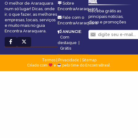
MAIL
O melhor de Araraquara
Sobre
num só lugar! Dicas, onde
EncontraAraraquara
Receba grátis as
ir, o que fazer, as melhores
principais notícias,
Fale com o
empresas, locais, serviços
dicas e promoções
EncontraAraraquara
e muito mais no guia
Encontra Araraquara.
ANUNCIE
:
Com
destaque
|
Grátis
Termos
|
Privacidade
|
Sitemap
Criado com
e
pelo time do EncontraBrasil