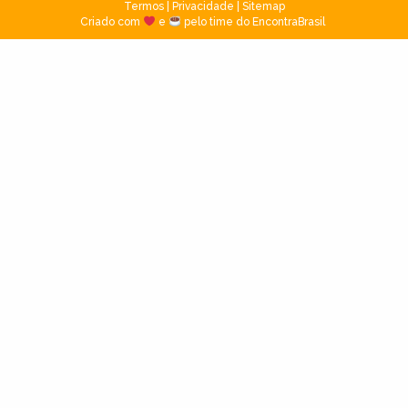
Termos
|
Privacidade
|
Sitemap
Criado com
e
pelo time do EncontraBrasil