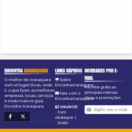
ENCONTRA
ARARAQUARA
LINKS RÁPIDOS
NOVIDADES POR E-
MAIL
O melhor de Araraquara
Sobre
num só lugar! Dicas, onde
EncontraAraraquara
Receba grátis as
ir, o que fazer, as melhores
principais notícias,
Fale com o
empresas, locais, serviços
dicas e promoções
EncontraAraraquara
e muito mais no guia
Encontra Araraquara.
ANUNCIE
:
Com
destaque
|
Grátis