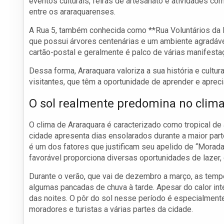
eventos culturais, feiras de artesanato e atividades c
entre os araraquarenses.
A Rua 5, também conhecida como **Rua Voluntários da Pá
que possui árvores centenárias e um ambiente agradáve
cartão-postal e geralmente é palco de várias manifestaç
Dessa forma, Araraquara valoriza a sua história e cultu
visitantes, que têm a oportunidade de aprender e aprecia
O sol realmente predomina no clim
O clima de Araraquara é caracterizado como tropical de 
cidade apresenta dias ensolarados durante a maior part
é um dos fatores que justificam seu apelido de “Morada 
favorável proporciona diversas oportunidades de lazer,
Durante o verão, que vai de dezembro a março, as temp
algumas pancadas de chuva à tarde. Apesar do calor in
das noites. O pôr do sol nesse período é especialment
moradores e turistas a várias partes da cidade.