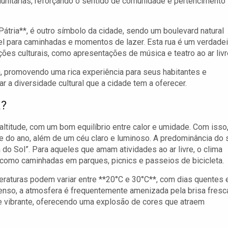
omunitárias, reforçando o sentido de comunidade e pertencimento
tria**, é outro símbolo da cidade, sendo um boulevard natural
l para caminhadas e momentos de lazer. Esta rua é um verdadei
ões culturais, como apresentações de música e teatro ao ar livr
ra, promovendo uma rica experiência para seus habitantes e
r a diversidade cultural que a cidade tem a oferecer.
a?
altitude, com um bom equilíbrio entre calor e umidade. Com isso,
e do ano, além de um céu claro e luminoso. A predominância do 
do Sol”. Para aqueles que amam atividades ao ar livre, o clima
 como caminhadas em parques, picnics e passeios de bicicleta.
eraturas podem variar entre **20°C e 30°C**, com dias quentes 
tenso, a atmosfera é frequentemente amenizada pela brisa fresc
e vibrante, oferecendo uma explosão de cores que atraem