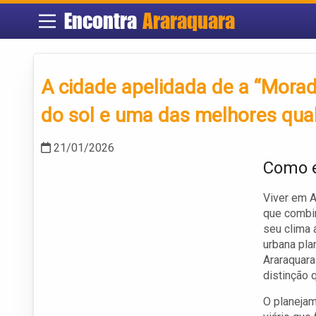
Encontra
Araraquara
A cidade apelidada de a “Morad
do sol e uma das melhores qual
21/01/2026
Como é
Viver em A
que combin
seu clima 
urbana pla
Araraquara
distinção 
O planejam