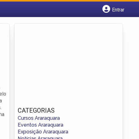
Entrar
Cadastrar empresa
Fazer login
Criar conta
a
elo
a
.
CATEGORIAS
ma
Cursos Araraquara
Eventos Araraquara
Exposição Araraquara
Notícias Araraquara