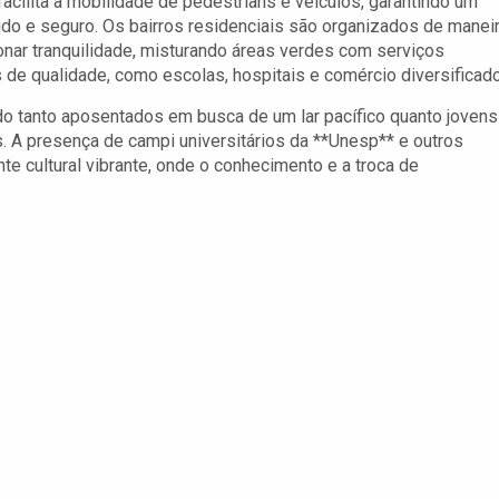
 facilita a mobilidade de pedestrians e veículos, garantindo um
uido e seguro. Os bairros residenciais são organizados de manei
onar tranquilidade, misturando áreas verdes com serviços
 de qualidade, como escolas, hospitais e comércio diversificado
do tanto aposentados em busca de um lar pacífico quanto jovens
s. A presença de campi universitários da **Unesp** e outros
e cultural vibrante, onde o conhecimento e a troca de