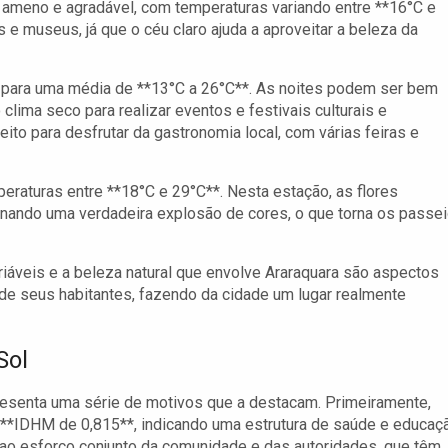
ma ameno e agradável, com temperaturas variando entre **16°C e
e museus, já que o céu claro ajuda a aproveitar a beleza da
m para uma média de **13°C a 26°C**. As noites podem ser bem
clima seco para realizar eventos e festivais culturais e
ito para desfrutar da gastronomia local, com várias feiras e
eraturas entre **18°C e 29°C**. Nesta estação, as flores
ionando uma verdadeira explosão de cores, o que torna os passe
iáveis e a beleza natural que envolve Araraquara são aspectos
 de seus habitantes, fazendo da cidade um lugar realmente
Sol
apresenta uma série de motivos que a destacam. Primeiramente,
 **IDHM de 0,815**, indicando uma estrutura de saúde e educaç
ao esforço conjunto da comunidade e das autoridades, que têm