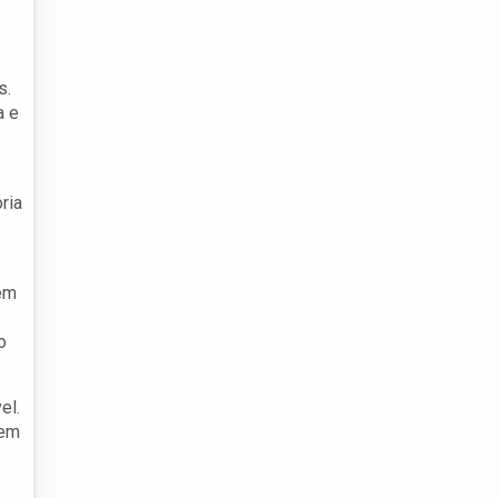
s.
a e
ria
 em
o
el.
tem