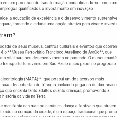
está em um processo de transformação, consolidando-se como u
 empregos qualificados e investimento em inovação.
aúde, a educação de excelência e o desenvolvimento sustentáve
uara, tornando a cidade uma opção atrativa para viver e investir
ntram?
iversidade de seus museus, centros culturais e eventos que ocorre
 é o **Museu Ferroviário Francisco Aureliano de Araújo**, que
mento vital para seu desenvolvimento no passado. O museu mant
do transporte ferroviário em São Paulo e seu papel no progresso
 Paleontologia (MAPA)**, que possui um dos acervos mais
or suas descobertas de fósseis, incluindo pegadas de dinossaur
o que encanta tanto adultos quanto crianças, promovendo a
história da vida na Terra.
se manifesta nas ruas pela música, dança e festivais que atraem
calizado no coração da cidade, é um espaço tradicional que prom