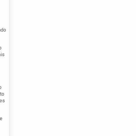
ndo
o
ais
o
to
ses
de