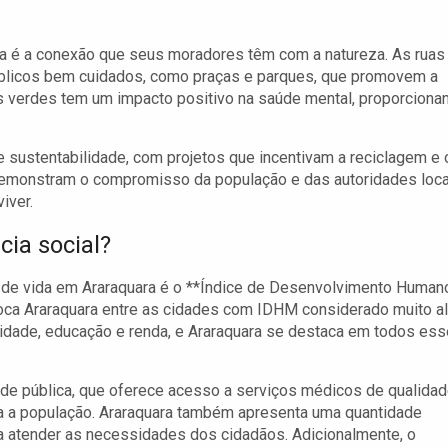
a é a conexão que seus moradores têm com a natureza. As ruas
blicos bem cuidados, como praças e parques, que promovem a
s verdes tem um impacto positivo na saúde mental, proporciona
e sustentabilidade, com projetos que incentivam a reciclagem e 
 demonstram o compromisso da população e das autoridades loc
iver.
ia social?
e de vida em Araraquara é o **Índice de Desenvolvimento Human
loca Araraquara entre as cidades com IDHM considerado muito al
idade, educação e renda, e Araraquara se destaca em todos es
aúde pública, que oferece acesso a serviços médicos de qualida
da a população. Araraquara também apresenta uma quantidade
ra atender as necessidades dos cidadãos. Adicionalmente, o