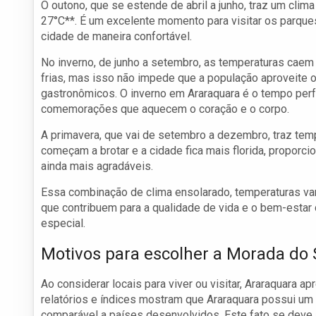
O outono, que se estende de abril a junho, traz um cli
27°C**. É um excelente momento para visitar os parques 
cidade de maneira confortável.
No inverno, de junho a setembro, as temperaturas cae
frias, mas isso não impede que a população aproveite o 
gastronômicos. O inverno em Araraquara é o tempo perfe
comemorações que aquecem o coração e o corpo.
A primavera, que vai de setembro a dezembro, traz temp
começam a brotar e a cidade fica mais florida, proporc
ainda mais agradáveis.
Essa combinação de clima ensolarado, temperaturas var
que contribuem para a qualidade de vida e o bem-estar
especial.
Motivos para escolher a Morada do 
Ao considerar locais para viver ou visitar, Araraquara 
relatórios e índices mostram que Araraquara possui um
comparável a países desenvolvidos. Este fato se deve 