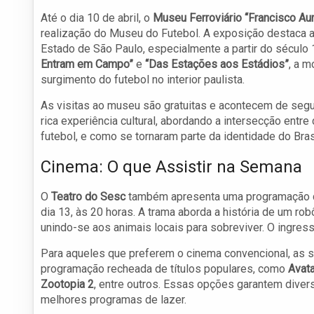
Até o dia 10 de abril, o
Museu Ferroviário “Francisco Aur
realização do Museu do Futebol. A exposição destaca a 
Estado de São Paulo, especialmente a partir do século 1
Entram em Campo”
e
“Das Estações aos Estádios”
, a m
surgimento do futebol no interior paulista.
As visitas ao museu são gratuitas e acontecem de segu
rica experiência cultural, abordando a intersecção entr
futebol, e como se tornaram parte da identidade do Bras
Cinema: O que Assistir na Semana
O
Teatro do Sesc
também apresenta uma programação d
dia 13, às 20 horas. A trama aborda a história de um ro
unindo-se aos animais locais para sobreviver. O ingresso
Para aqueles que preferem o cinema convencional, as 
programação recheada de títulos populares, como
Avata
Zootopia 2
, entre outros. Essas opções garantem diver
melhores programas de lazer.