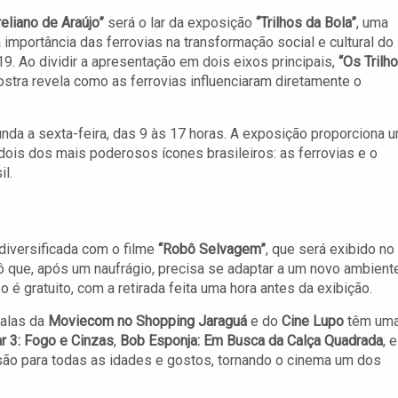
eliano de Araújo”
será o lar da exposição
“Trilhos da Bola”
, uma
importância das ferrovias na transformação social e cultural do
9. Ao dividir a apresentação em dois eixos principais,
“Os Trilh
ostra revela como as ferrovias influenciaram diretamente o
nda a sexta-feira, das 9 às 17 horas. A exposição proporciona 
e dois dos mais poderosos ícones brasileiros: as ferrovias e o
il.
iversificada com o filme
“Robô Selvagem”
, que será exibido no
bô que, após um naufrágio, precisa se adaptar a um novo ambiente
 é gratuito, com a retirada feita uma hora antes da exibição.
salas da
Moviecom no Shopping Jaraguá
e do
Cine Lupo
têm um
r 3: Fogo e Cinzas
,
Bob Esponja: Em Busca da Calça Quadrada
, e
são para todas as idades e gostos, tornando o cinema um dos