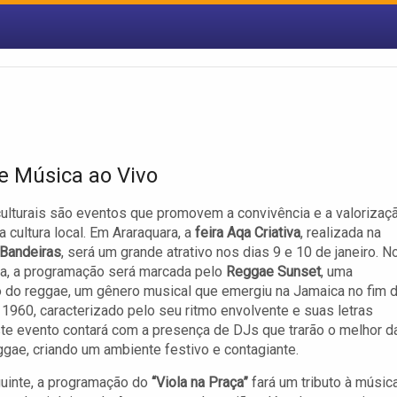
 e Música ao Vivo
culturais são eventos que promovem a convivência e a valorizaç
a cultura local. Em Araraquara, a
feira Aqa Criativa
, realizada na
 Bandeiras
, será um grande atrativo nos dias 9 e 10 de janeiro. N
ia, a programação será marcada pelo
Reggae Sunset
, uma
 do reggae, um gênero musical que emergiu na Jamaica no fim 
1960, caracterizado pelo seu ritmo envolvente e suas letras
ste evento contará com a presença de DJs que trarão o melhor d
ggae, criando um ambiente festivo e contagiante.
uinte, a programação do
“Viola na Praça”
fará um tributo à músic