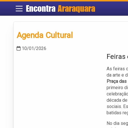
Encontra
Araraquara
Agenda Cultural
10/01/2026
Feiras
As feiras 
da arte e d
Praça das
primeiro d
celebração
década de 
sociais. E
batidas re
No dia seg