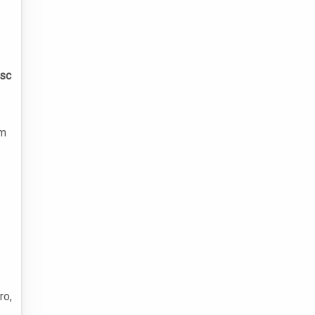
sc
um
ro,