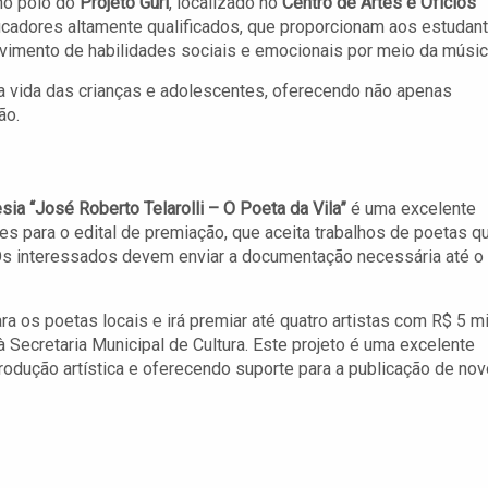
no polo do
Projeto Guri
, localizado no
Centro de Artes e Ofícios
cadores altamente qualificados, que proporcionam aos estudan
imento de habilidades sociais e emocionais por meio da músic
 vida das crianças e adolescentes, oferecendo não apenas
ão.
ia “José Roberto Telarolli – O Poeta da Vila”
é uma excelente
es para o edital de premiação, que aceita trabalhos de poetas q
Os interessados devem enviar a documentação necessária até o
a os poetas locais e irá premiar até quatro artistas com R$ 5 mi
à Secretaria Municipal de Cultura. Este projeto é uma excelente
 produção artística e oferecendo suporte para a publicação de no