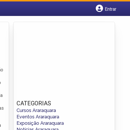
Entrar
Cadastrar empresa
Fazer login
Criar conta
ão
o
da
CATEGORIAS
as
Cursos Araraquara
Eventos Araraquara
Exposição Araraquara
a
Notícias Araraquara