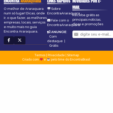
ENCONTRA
ARARAQUARA
LINKS RÁPIDOS
NOVIDADES POR E-
MAIL
O melhor de Araraquara
Sobre
num só lugar! Dicas, onde
EncontraAraraquara
Receba grátis as
ir, o que fazer, as melhores
principais notícias,
Fale com o
empresas, locais, serviços
dicas e promoções
EncontraAraraquara
e muito mais no guia
Encontra Araraquara.
ANUNCIE
:
Com
destaque
|
Grátis
Termos
|
Privacidade
|
Sitemap
Criado com
e
pelo time do EncontraBrasil