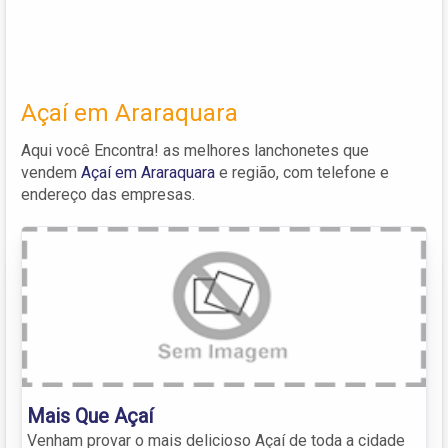
Açaí em Araraquara
Aqui você Encontra! as melhores lanchonetes que
vendem
Açaí em Araraquara
e região, com telefone e
endereço das empresas.
Mais Que Açaí
Venham provar o mais delicioso Açaí de toda a cidade