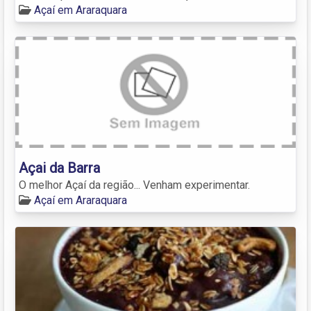
Açaí em Araraquara
Açai da Barra
O melhor Açaí da região... Venham experimentar.
Açaí em Araraquara