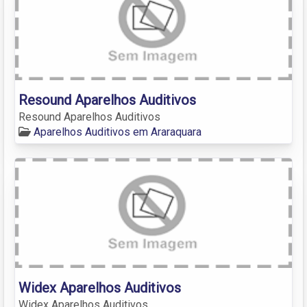
Resound Aparelhos Auditivos
Resound Aparelhos Auditivos
Aparelhos Auditivos em Araraquara
Widex Aparelhos Auditivos
Widex Aparelhos Auditivos