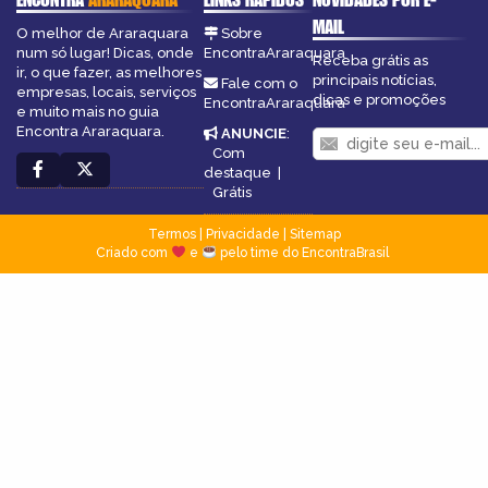
MAIL
O melhor de Araraquara
Sobre
num só lugar! Dicas, onde
EncontraAraraquara
Receba grátis as
ir, o que fazer, as melhores
principais notícias,
Fale com o
empresas, locais, serviços
dicas e promoções
EncontraAraraquara
e muito mais no guia
Encontra Araraquara.
ANUNCIE
:
Com
destaque
|
Grátis
Termos
|
Privacidade
|
Sitemap
Criado com
e
pelo time do EncontraBrasil