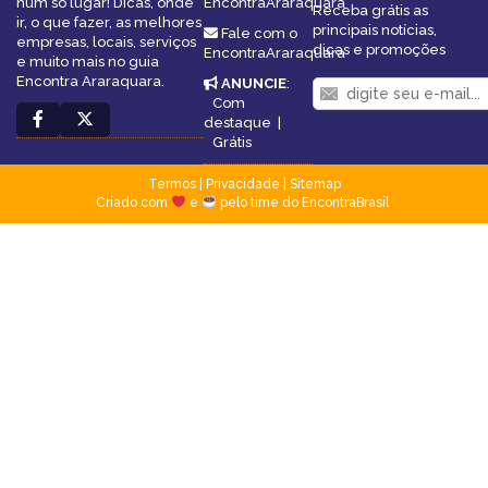
num só lugar! Dicas, onde
EncontraAraraquara
Receba grátis as
ir, o que fazer, as melhores
principais notícias,
Fale com o
empresas, locais, serviços
dicas e promoções
EncontraAraraquara
e muito mais no guia
Encontra Araraquara.
ANUNCIE
:
Com
destaque
|
Grátis
Termos
|
Privacidade
|
Sitemap
Criado com
e
pelo time do EncontraBrasil