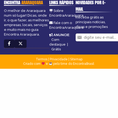
ENCONTRA
ARARAQUARA
LINKS RÁPIDOS
NOVIDADES POR E-
MAIL
O melhor de Araraquara
Sobre
num só lugar! Dicas, onde
EncontraAraraquara
Receba grátis as
ir, o que fazer, as melhores
principais notícias,
Fale com o
empresas, locais, serviços
dicas e promoções
EncontraAraraquara
e muito mais no guia
Encontra Araraquara.
ANUNCIE
:
Com
destaque
|
Grátis
Termos
|
Privacidade
|
Sitemap
Criado com
e
pelo time do EncontraBrasil