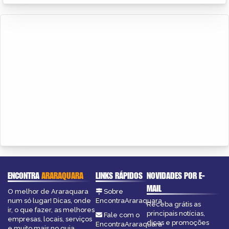
ENCONTRA
ARARAQUARA
LINKS RÁPIDOS
NOVIDADES POR E-
MAIL
O melhor de Araraquara
Sobre
num só lugar! Dicas, onde
EncontraAraraquara
Receba grátis as
ir, o que fazer, as melhores
principais notícias,
Fale com o
empresas, locais, serviços
dicas e promoções
EncontraAraraquara
e muito mais no guia