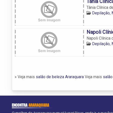
Tânia Clíni
Tânia Clínica d
Depilação, 
Napoli Clín
Napoli Clínica
Depilação, 
» Veja mais
salão de beleza Araraquara
Veja mais
salão
ENCONTRA
ARARAQUARA
O melhor de Araraquara num só lugar! Dicas, onde ir, o que faz