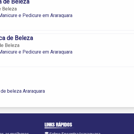
ca de Beleza
e Beleza
Manicure e Pedicure em Araraquara
ica de Beleza
 de Beleza
Manicure e Pedicure em Araraquara
 de beleza Araraquara
LINKS RÁPIDOS
er, as melhores
Sobre EncontraAraraquara