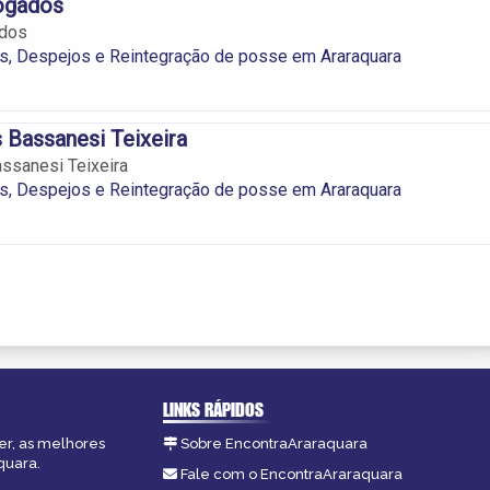
vogados
ados
s, Despejos e Reintegração de posse em Araraquara
 Bassanesi Teixeira
ssanesi Teixeira
s, Despejos e Reintegração de posse em Araraquara
LINKS RÁPIDOS
er, as melhores
Sobre EncontraAraraquara
quara.
Fale com o EncontraAraraquara