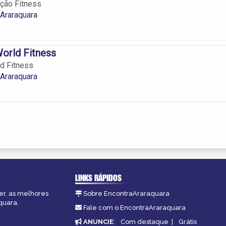
ção Fitness
Araraquara
orld Fitness
d Fitness
Araraquara
LINKS RÁPIDOS
er, as melhores
Sobre EncontraAraraquara
quara.
Fale com o EncontraAraraquara
ANUNCIE
:
Com destaque
|
Grátis