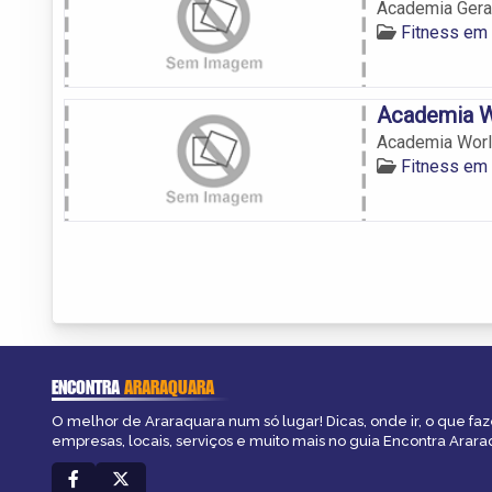
Academia Gera
Fitness em 
Academia W
Academia Worl
Fitness em 
ENCONTRA
ARARAQUARA
O melhor de Araraquara num só lugar! Dicas, onde ir, o que faz
empresas, locais, serviços e muito mais no guia Encontra Arara