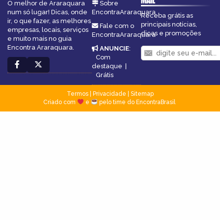
MAIL
O melhor de Araraquara
Sobre
num só lugar! Dicas, onde
EncontraAraraquara
Receba grátis as
ir, o que fazer, as melhores
principais notícias,
Fale com o
empresas, locais, serviços
dicas e promoções
EncontraAraraquara
e muito mais no guia
Encontra Araraquara.
ANUNCIE
:
Com
destaque
|
Grátis
Termos
|
Privacidade
|
Sitemap
Criado com
e
pelo time do EncontraBrasil