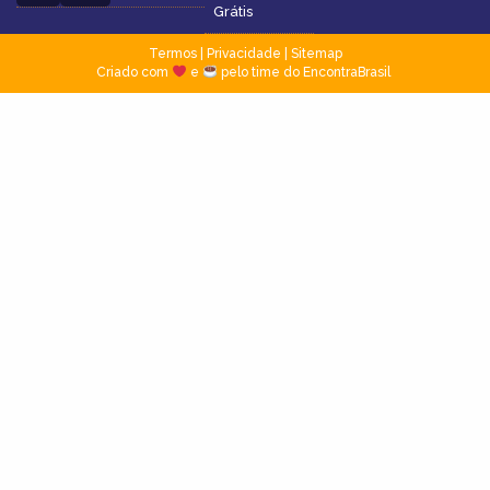
Grátis
Termos
|
Privacidade
|
Sitemap
Criado com
e
pelo time do EncontraBrasil