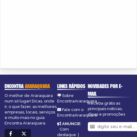
ENCONTRA
ARARAQUARA
LINKS RÁPIDOS
NOVIDADES POR E-
MAIL
O melhor de Araraquara
Sobre
num só lugar! Dicas, onde
EncontraAraraquara
Receba grátis as
ir, o que fazer, as melhores
principais notícias,
Fale com o
empresas, locais, serviços
dicas e promoções
EncontraAraraquara
e muito mais no guia
Encontra Araraquara.
ANUNCIE
:
Com
destaque
|