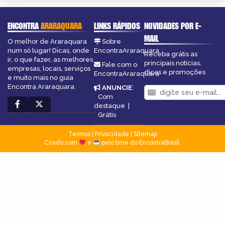
ENCONTRA
ARARAQUARA
LINKS RÁPIDOS
NOVIDADES POR E-
MAIL
O melhor de Araraquara
Sobre
num só lugar! Dicas, onde
EncontraAraraquara
Receba grátis as
ir, o que fazer, as melhores
principais notícias,
Fale com o
empresas, locais, serviços
dicas e promoções
EncontraAraraquara
e muito mais no guia
Encontra Araraquara.
ANUNCIE
:
Com
destaque
|
Grátis
Termos
|
Privacidade
|
Sitemap
Criado com
e
pelo time do EncontraBrasil