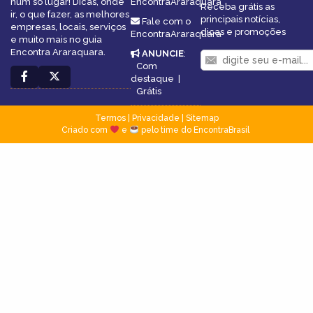
num só lugar! Dicas, onde
EncontraAraraquara
Receba grátis as
ir, o que fazer, as melhores
principais notícias,
Fale com o
empresas, locais, serviços
dicas e promoções
EncontraAraraquara
e muito mais no guia
Encontra Araraquara.
ANUNCIE
:
Com
destaque
|
Grátis
Termos
|
Privacidade
|
Sitemap
Criado com
e
pelo time do EncontraBrasil