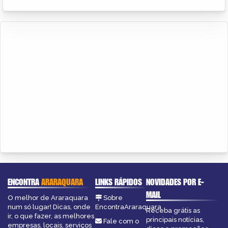
ENCONTRA
ARARAQUARA
LINKS RÁPIDOS
NOVIDADES POR E-
MAIL
O melhor de Araraquara
Sobre
num só lugar! Dicas, onde
EncontraAraraquara
Receba grátis as
ir, o que fazer, as melhores
principais notícias,
Fale com o
empresas, locais, serviços