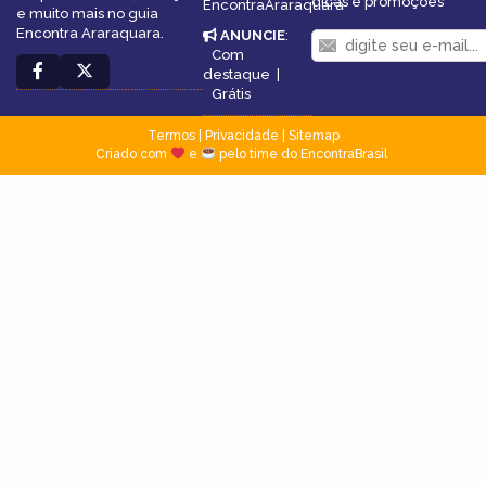
dicas e promoções
EncontraAraraquara
e muito mais no guia
Encontra Araraquara.
ANUNCIE
:
Com
destaque
|
Grátis
Termos
|
Privacidade
|
Sitemap
Criado com
e
pelo time do EncontraBrasil