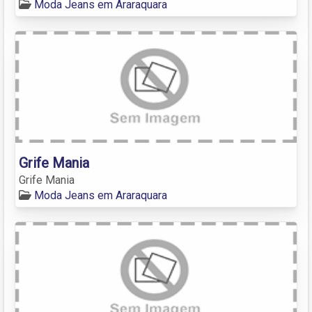
Moda Jeans em Araraquara
Grife Mania
Grife Mania
Moda Jeans em Araraquara