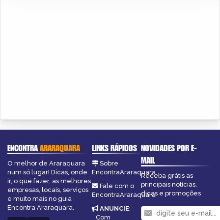
ENCONTRA
ARARAQUARA
LINKS RÁPIDOS
NOVIDADES POR E-
MAIL
O melhor de Araraquara
Sobre
num só lugar! Dicas, onde
EncontraAraraquara
Receba grátis as
ir, o que fazer, as melhores
principais notícias,
Fale com o
empresas, locais, serviços
dicas e promoções
EncontraAraraquara
e muito mais no guia
Encontra Araraquara.
ANUNCIE
:
Com