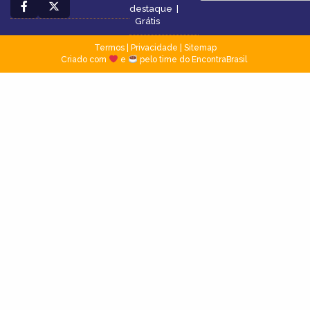
destaque
|
Grátis
Termos
|
Privacidade
|
Sitemap
Criado com
e
pelo time do EncontraBrasil