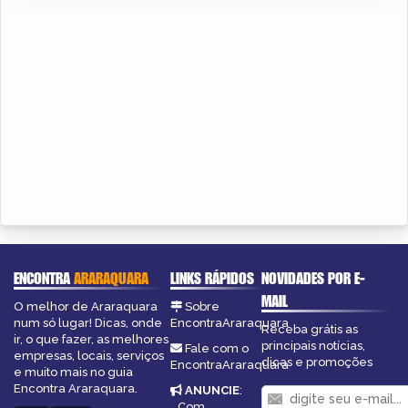
ENCONTRA
ARARAQUARA
LINKS RÁPIDOS
NOVIDADES POR E-
MAIL
O melhor de Araraquara
Sobre
num só lugar! Dicas, onde
EncontraAraraquara
Receba grátis as
ir, o que fazer, as melhores
principais notícias,
Fale com o
empresas, locais, serviços
dicas e promoções
EncontraAraraquara
e muito mais no guia
Encontra Araraquara.
ANUNCIE
:
Com