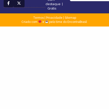
destaque
|
Grátis
Termos
|
Privacidade
|
Sitemap
Criado com
e
pelo time do EncontraBrasil