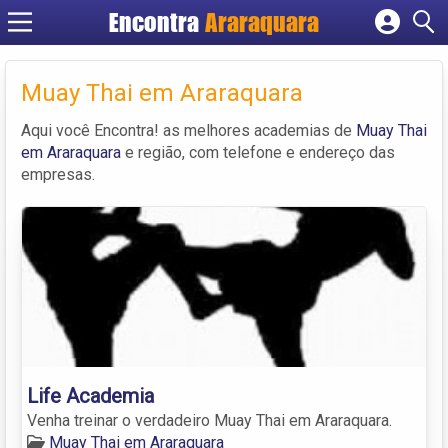
Encontra
Araraquara
Cadastrar empresa
Fazer login
Muay Thai em Araraquara
Criar conta
Aqui você Encontra! as melhores academias de
Muay Thai
em Araraquara
e região, com telefone e endereço das
empresas.
Life Academia
Venha treinar o verdadeiro Muay Thai em Araraquara.
Muay Thai em Araraquara