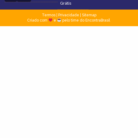
Grátis
Termos
|
Privacidade
|
Sitemap
Criado com
e
pelo time do EncontraBrasil