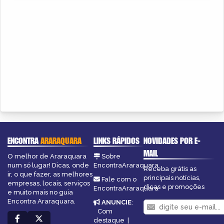
ENCONTRA
ARARAQUARA
LINKS RÁPIDOS
NOVIDADES POR E-
MAIL
O melhor de Araraquara
Sobre
num só lugar! Dicas, onde
EncontraAraraquara
Receba grátis as
ir, o que fazer, as melhores
principais notícias,
Fale com o
empresas, locais, serviços
dicas e promoções
EncontraAraraquara
e muito mais no guia
Encontra Araraquara.
ANUNCIE
:
Com
destaque
|