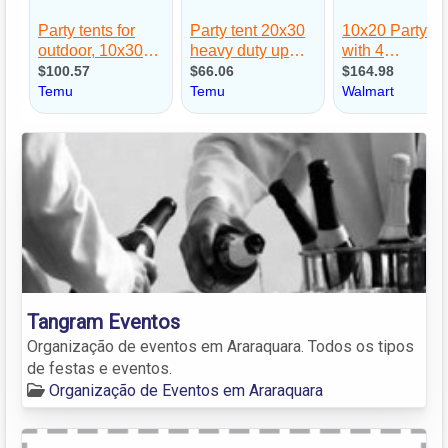
Tangram Eventos
Organização de eventos em Araraquara. Todos os tipos
de festas e eventos.
Organização de Eventos em Araraquara