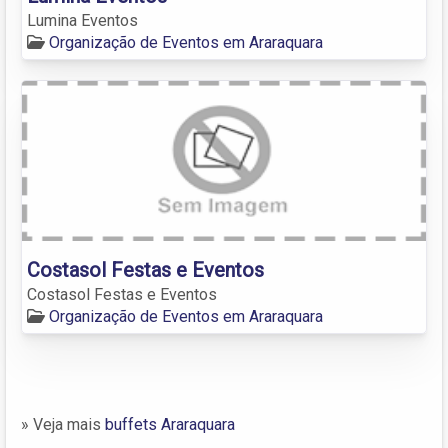
Lumina Eventos
Organização de Eventos em Araraquara
Costasol Festas e Eventos
Costasol Festas e Eventos
Organização de Eventos em Araraquara
» Veja mais
buffets Araraquara