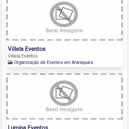
Villela Eventos
Villela Eventos
Organização de Eventos em Araraquara
Lumina Eventos