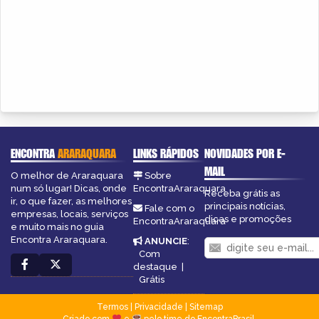
ENCONTRA
ARARAQUARA
LINKS RÁPIDOS
NOVIDADES POR E-
MAIL
O melhor de Araraquara
Sobre
num só lugar! Dicas, onde
EncontraAraraquara
Receba grátis as
ir, o que fazer, as melhores
principais notícias,
Fale com o
empresas, locais, serviços
dicas e promoções
EncontraAraraquara
e muito mais no guia
Encontra Araraquara.
ANUNCIE
:
Com
destaque
|
Grátis
Termos
|
Privacidade
|
Sitemap
Criado com
e
pelo time do EncontraBrasil