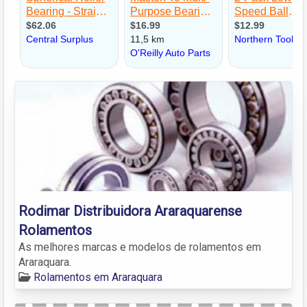
Rodimar Distribuidora Araraquarense
Rolamentos
As melhores marcas e modelos de rolamentos em
Araraquara.
Rolamentos em Araraquara