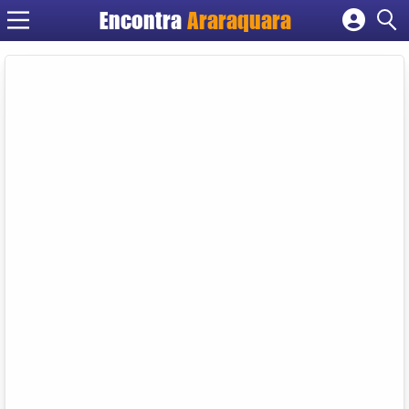
Encontra
Araraquara
Cadastrar empresa
Fazer login
Criar conta