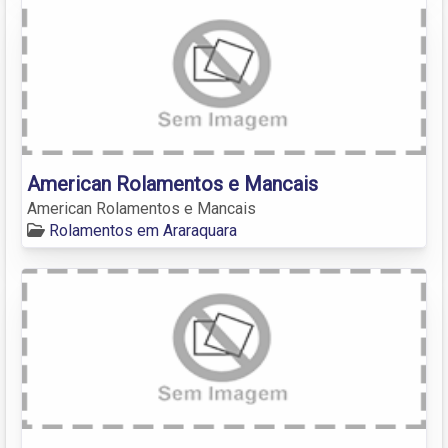
American Rolamentos e Mancais
American Rolamentos e Mancais
Rolamentos em Araraquara