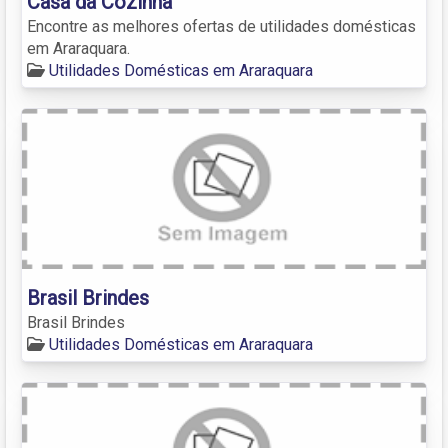
Casa da Cozinha
Encontre as melhores ofertas de utilidades domésticas
em Araraquara.
Utilidades Domésticas em Araraquara
Brasil Brindes
Brasil Brindes
Utilidades Domésticas em Araraquara