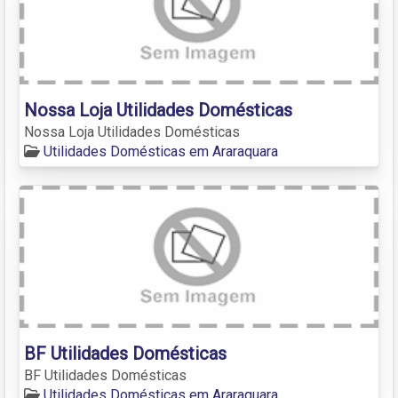
Nossa Loja Utilidades Domésticas
Nossa Loja Utilidades Domésticas
Utilidades Domésticas em Araraquara
BF Utilidades Domésticas
BF Utilidades Domésticas
Utilidades Domésticas em Araraquara