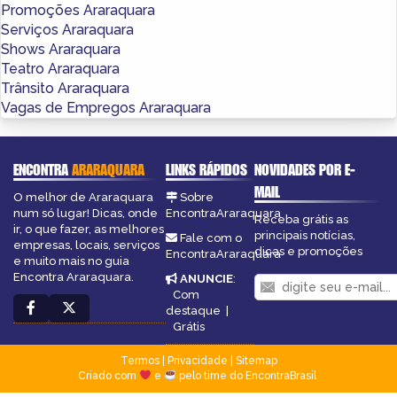
Promoções Araraquara
Serviços Araraquara
Shows Araraquara
Teatro Araraquara
Trânsito Araraquara
Vagas de Empregos Araraquara
ENCONTRA
ARARAQUARA
LINKS RÁPIDOS
NOVIDADES POR E-
MAIL
O melhor de Araraquara
Sobre
num só lugar! Dicas, onde
EncontraAraraquara
Receba grátis as
ir, o que fazer, as melhores
principais notícias,
Fale com o
empresas, locais, serviços
dicas e promoções
EncontraAraraquara
e muito mais no guia
Encontra Araraquara.
ANUNCIE
:
Com
destaque
|
Grátis
Termos
|
Privacidade
|
Sitemap
Criado com
e
pelo time do EncontraBrasil