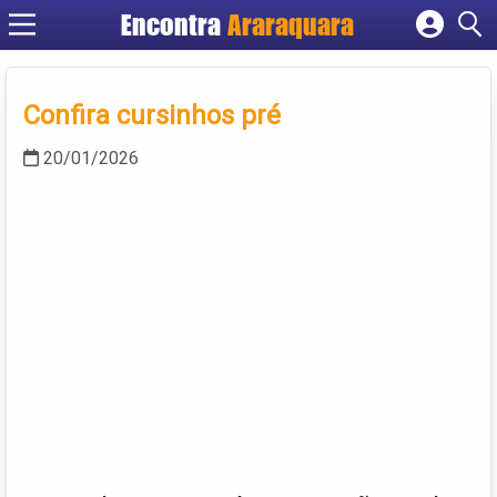
Encontra
Araraquara
Cadastrar empresa
Fazer login
Confira cursinhos pré
Criar conta
20/01/2026