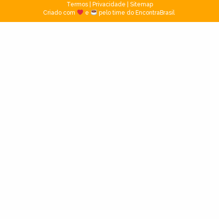
Termos
|
Privacidade
|
Sitemap
Criado com
e
pelo time do EncontraBrasil