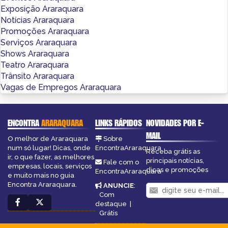
Exposição Araraquara
Notícias Araraquara
Promoções Araraquara
Serviços Araraquara
Shows Araraquara
Teatro Araraquara
Trânsito Araraquara
Vagas de Empregos Araraquara
ENCONTRA
ARARAQUARA
LINKS RÁPIDOS
NOVIDADES POR E-
MAIL
O melhor de Araraquara
Sobre
num só lugar! Dicas, onde
EncontraAraraquara
Receba grátis as
ir, o que fazer, as melhores
principais notícias,
Fale com o
empresas, locais, serviços
dicas e promoções
EncontraAraraquara
e muito mais no guia
Encontra Araraquara.
ANUNCIE
:
Com
destaque
|
Grátis