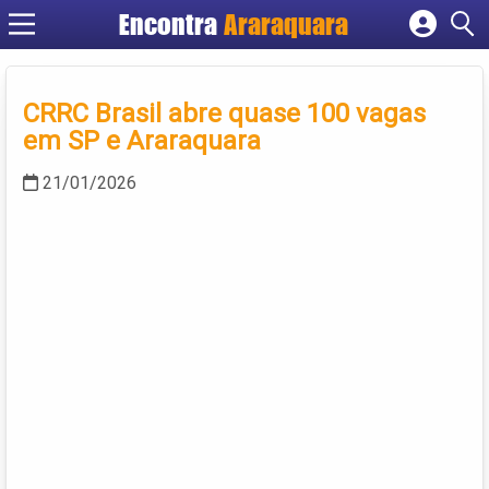
Encontra
Araraquara
Cadastrar empresa
Fazer login
CRRC Brasil abre quase 100 vagas
Criar conta
em SP e Araraquara
21/01/2026