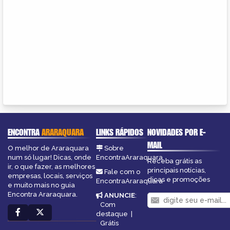
ENCONTRA
ARARAQUARA
LINKS RÁPIDOS
NOVIDADES POR E-
MAIL
O melhor de Araraquara
Sobre
num só lugar! Dicas, onde
EncontraAraraquara
Receba grátis as
ir, o que fazer, as melhores
principais notícias,
Fale com o
empresas, locais, serviços
dicas e promoções
EncontraAraraquara
e muito mais no guia
Encontra Araraquara.
ANUNCIE
:
Com
destaque
|
Grátis