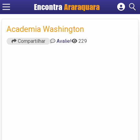
Encontra
Araraquara
Cadastrar empresa
Fazer login
Academia Washington
Criar conta
Compartilhar
Avalie!
229