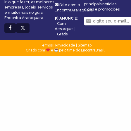
ir, o que fazer, as melhores
principais notícias,
Fale com o
empresas, locais, serviços
dicas e promoções
EncontraAraraquara
e muito mais no guia
Encontra Araraquara.
ANUNCIE
:
Com
destaque
|
Grátis
Termos
|
Privacidade
|
Sitemap
Criado com
e
pelo time do EncontraBrasil