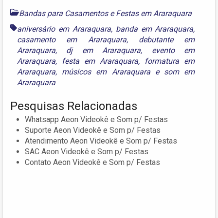
Bandas para Casamentos e Festas em Araraquara
aniversário em Araraquara
,
banda em Araraquara
,
casamento em Araraquara
,
debutante em
Araraquara
,
dj em Araraquara
,
evento em
Araraquara
,
festa em Araraquara
,
formatura em
Araraquara
,
músicos em Araraquara
e
som em
Araraquara
Pesquisas Relacionadas
Whatsapp Aeon Videokê e Som p/ Festas
Suporte Aeon Videokê e Som p/ Festas
Atendimento Aeon Videokê e Som p/ Festas
SAC Aeon Videokê e Som p/ Festas
Contato Aeon Videokê e Som p/ Festas