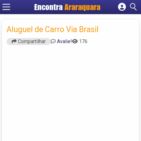
Encontra
Araraquara
Cadastrar empresa
Fazer login
Aluguel de Carro Via Brasil
Criar conta
Compartilhar
Avalie!
176