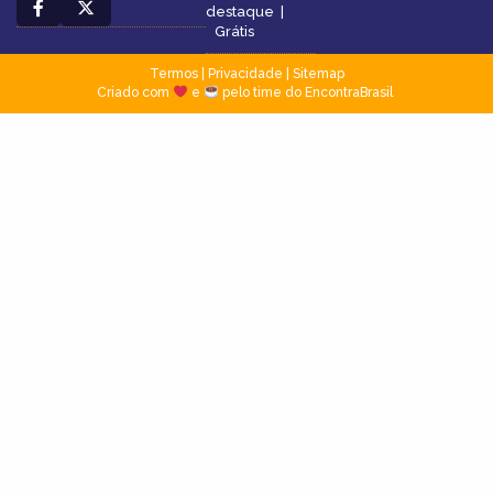
destaque
|
Grátis
Termos
|
Privacidade
|
Sitemap
Criado com
e
pelo time do EncontraBrasil