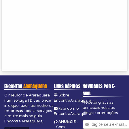
ENCONTRA
ARARAQUARA
LINKS RÁPIDOS
NOVIDADES POR E-
MAIL
O melhor de Araraquara
Sobre
num só lugar! Dicas, onde
EncontraAraraquara
Receba grátis as
ir, o que fazer, as melhores
principais notícias,
Fale com o
empresas, locais, serviços
dicas e promoções
EncontraAraraquara
e muito mais no guia
Encontra Araraquara.
ANUNCIE
:
Com