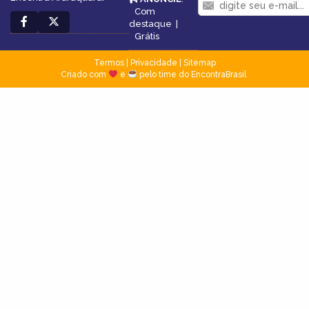
Com
destaque
|
Grátis
Termos
|
Privacidade
|
Sitemap
Criado com
e
pelo time do EncontraBrasil