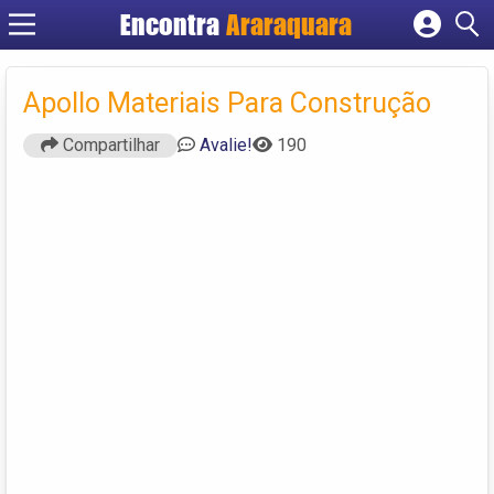
Encontra
Araraquara
Cadastrar empresa
Fazer login
Apollo Materiais Para Construção
Criar conta
Compartilhar
Avalie!
190