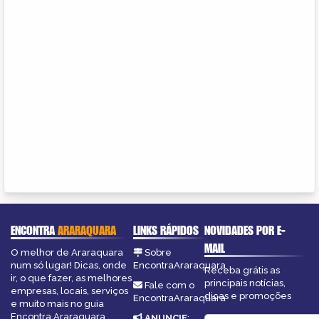
ENCONTRA
ARARAQUARA
LINKS RÁPIDOS
NOVIDADES POR E-
MAIL
O melhor de Araraquara
Sobre
num só lugar! Dicas, onde
EncontraAraraquara
Receba grátis as
ir, o que fazer, as melhores
principais notícias,
Fale com o
empresas, locais, serviços
dicas e promoções
EncontraAraraquara
e muito mais no guia
Encontra Araraquara.
ANUNCIE
: